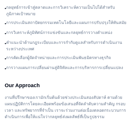
กลยุทธ์การเข้าสู่ตลาดและการวิเคราะห์ความเป็นไปได้สำหรับ
•
ภูมิภาคเป้าหมาย
การประเมินสถาปัตยกรรมเทคโนโลยีและแผนการปรับปรุงให้ทันสมัย
•
การวิเคราะห์ภูมิทัศน์การแข่งขันและกลยุทธ์การวางตำแหน่ง
•
คำแนะนำด้านกฎระเบียบและการกำกับดูแลสำหรับการดำเนินงาน
•
ระหว่างประเทศ
การคัดเลือกผู้จัดจำหน่ายและการประเมินพันธมิตรทางธุรกิจ
•
การวางแผนการเปลี่ยนผ่านสู่ดิจิทัลและการบริหารการเปลี่ยนแปลง
•
Our Approach
งานที่ปรึกษาของเรามักเริ่มต้นด้วยช่วงประเมินสองสัปดาห์ ตามด้วย
แผนปฏิบัติการโดยละเอียดพร้อมข้อเสนอที่จัดลำดับความสำคัญ กรอบ
เวลา และทรัพยากรที่จำเป็น เราจะร่วมงานต่อเนื่องตลอดกระบวนการ
ดำเนินการเพื่อให้แน่ใจว่ากลยุทธ์ส่งผลลัพธ์ที่เป็นรูปธรรม