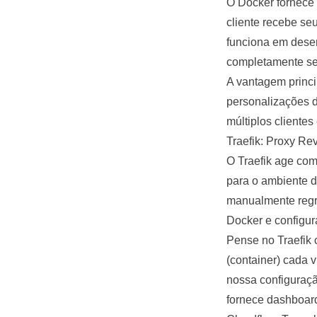
O Docker fornece 
cliente recebe se
funciona em desen
completamente s
A vantagem princi
personalizações d
múltiplos cliente
Traefik: Proxy Re
O
Traefik
age como
para o ambiente d
manualmente regra
Docker e configur
Pense no Traefik 
(container) cada v
nossa configuraçã
fornece dashboar