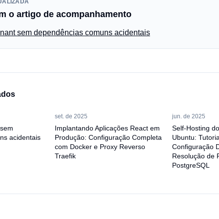
UALIZADA
m o artigo de acompanhamento
tenant sem dependências comuns acidentais
ados
set. de 2025
jun. de 2025
t sem
Implantando Aplicações React em
Self-Hosting d
s acidentais
Produção: Configuração Completa
Ubuntu: Tutori
com Docker e Proxy Reverso
Configuração 
Traefik
Resolução de 
PostgreSQL