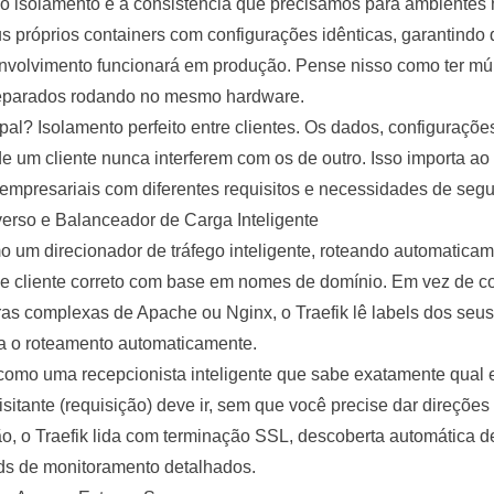
o isolamento e a consistência que precisamos para ambientes 
us próprios containers com configurações idênticas, garantindo
volvimento funcionará em produção. Pense nisso como ter múlt
eparados rodando no mesmo hardware.
pal? Isolamento perfeito entre clientes. Os dados, configuraçõe
e um cliente nunca interferem com os de outro. Isso importa ao
s empresariais com diferentes requisitos e necessidades de seg
verso e Balanceador de Carga Inteligente
 um direcionador de tráfego inteligente, roteando automaticam
e cliente correto com base em nomes de domínio. Em vez de co
s complexas de Apache ou Nginx, o Traefik lê labels dos seus
a o roteamento automaticamente.
como uma recepcionista inteligente que sabe exatamente qual e
isitante (requisição) deve ir, sem que você precise dar direçõe
o, o Traefik lida com terminação SSL, descoberta automática d
ds de monitoramento detalhados.