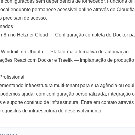
e configurações sem dependência de fornecedor. Funciona offl
ocal enquanto permanece acessível online através de Cloudfla
s precisam de acesso.
onados
n8n no Hetzner Cloud
— Configuração completa de Docker pa
Windmill no Ubuntu
— Plataforma alternativa de automação
cações React com Docker e Traefik
— Implantação de produção 
rofissional
ementando infraestrutura multi-tenant para sua agência ou equ
 podemos ajudar com configuração personalizada, integração c
s e suporte contínuo de infraestrutura.
Entre em contato através 
 requisitos de infraestrutura de desenvolvimento.