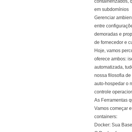
containerizados, 
em subdomínios
Gerenciar ambient
entre configuraç
demoradas e prop
de fornecedor e c
Hoje, vamos perco
oferece ambos: i
automatizada, tud
nossa filosofia d
auto-hospedar o 
controle operacio
As Ferramentas 
Vamos começar en
containers
:
Docker: Sua Base