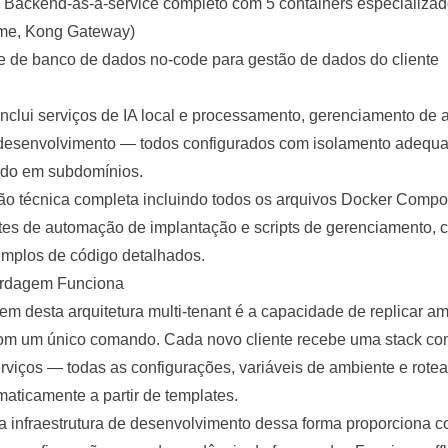
: Backend-as-a-service completo com 5 containers especializado
me, Kong Gateway)
ace de banco de dados no-code para gestão de dados do cliente
inclui serviços de IA local e processamento, gerenciamento de 
 desenvolvimento — todos configurados com isolamento adequad
do em subdomínios.
ão técnica completa incluindo todos os arquivos Docker Compo
ates de automação de implantação e scripts de gerenciamento, c
mplos de código detalhados.
ordagem Funciona
gem desta arquitetura multi-tenant é a capacidade de replicar a
s com um único comando. Cada novo cliente recebe uma stack c
rviços — todas as configurações, variáveis de ambiente e rote
aticamente a partir de templates.
 infraestrutura de desenvolvimento dessa forma proporciona c