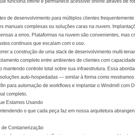
que funciona offline e permanece acessível online através de 
es de desenvolvimento para múltiplos clientes frequentemente 
ões manuais complexas ou soluções caras na nuvem. Implantaç
ensas a erros. Plataformas na nuvem são convenientes, mas 
ustos contínuos que escalam com o uso.
rrer a construção de uma stack de desenvolvimento multi-tena
solamento completo entre ambientes de clientes com capacidad
o mantendo controle total sobre sua infraestrutura. Essa abor
e soluções auto-hospedadas — similar à forma como mostramos 
n8n para automação de workflows
e
implantar o Windmill com 
nal completo.
que Estamos Usando
tendendo o que cada peça faz em nossa arquitetura abrangen
 de Containerização