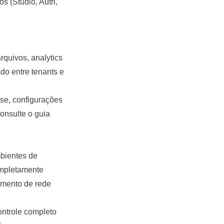
s (Studio, Auth,
arquivos,
analytics
o entre tenants e
se, configurações
onsulte o guia
mbientes de
ompletamente
amento de rede
ontrole completo