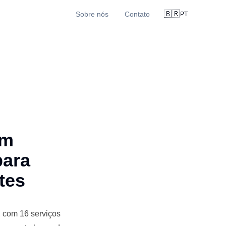
🇧🇷
Sobre nós
Contato
PT
om
para
tes
 com 16 serviços