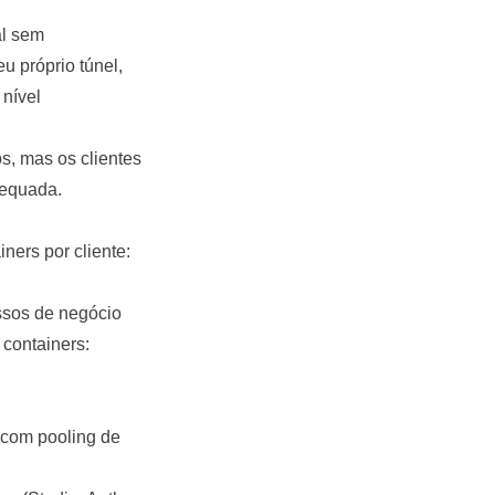
al sem
u próprio túnel,
nível
, mas os clientes
dequada.
iners por cliente:
ssos de negócio
 containers:
 com pooling de