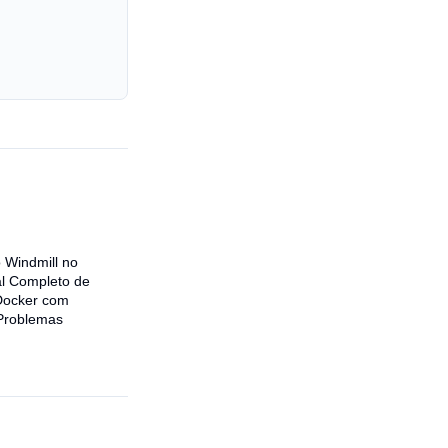
o Windmill no
al Completo de
Docker com
Problemas