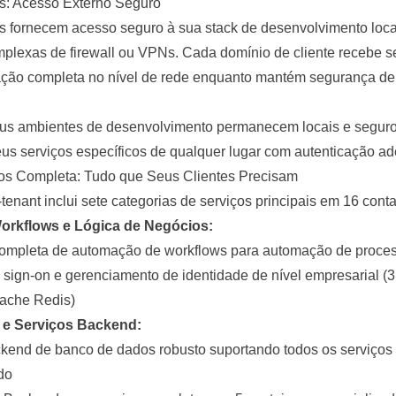
ls: Acesso Externo Seguro
s fornecem acesso seguro à sua stack de desenvolvimento loc
plexas de firewall ou VPNs. Cada domínio de cliente recebe se
ação completa no nível de rede enquanto mantém segurança de 
eus ambientes de desenvolvimento permanecem locais e seguros
s serviços específicos de qualquer lugar com autenticação a
ços Completa: Tudo que Seus Clientes Precisam
tenant inclui sete categorias de serviços principais em 16 conta
orkflows
e Lógica de Negócios:
 completa de automação de workflows para automação de proce
e sign-on e gerenciamento de identidade de nível empresarial (3
cache Redis)
 e Serviços
Backend
:
ckend de banco de dados robusto suportando todos os serviços
do