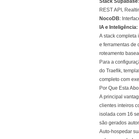
Stack
Supabase
REST API, Realti
NocoDB
: Interf
IA e Inteligência:
A stack completa 
e ferramentas de
roteamento basea
Para a configuraç
do Traefik, templ
completo com exe
Por Que Esta Ab
A principal vanta
clientes inteiro
isolada com 16 se
são gerados autom
Auto-hospedar sua