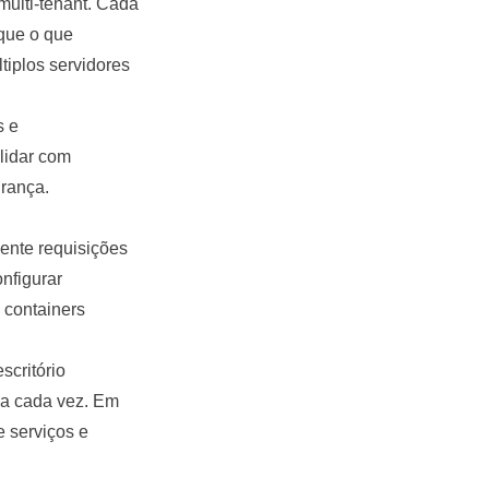
multi-tenant. Cada
 que o que
iplos servidores
s e
 lidar com
urança.
ente requisições
nfigurar
 containers
scritório
s a cada vez. Em
e serviços e