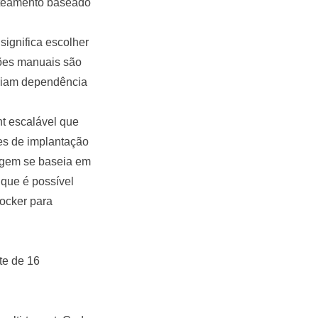
roteamento baseado
significa escolher
ões manuais são
criam dependência
nt escalável que
es de implantação
dagem se baseia em
que é possível
Docker
para
te de 16