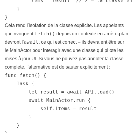
        items = result  // ✓ — la classe en
    }

}
Cela rend l'isolation de la classe explicite. Les appelants
fetch()
qui invoquent
depuis un contexte en arrière-plan
await
devront l'
, ce qui est correct – ils devraient être sur
le MainActor pour interagir avec une classe qui pilote les
mises à jour UI. Si vous ne pouvez pas annoter la classe
complète, l'alternative est de sauter explicitement :
func fetch() {

    Task {

        let result = await API.load()

        await MainActor.run {

            self.items = result

        }

    }
