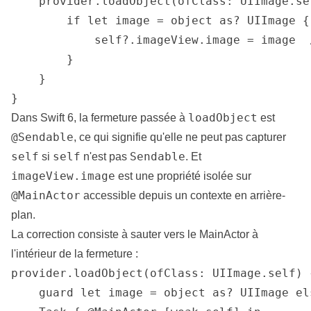
    provider.loadObject(ofClass: UIImage.se
        if let image = object as? UIImage {

            self?.imageView.image = image  
        }

    }

}
loadObject
Dans Swift 6, la fermeture passée à
est
@Sendable
, ce qui signifie qu'elle ne peut pas capturer
self
self
Sendable
si
n'est pas
. Et
imageView.image
est une propriété isolée sur
@MainActor
accessible depuis un contexte en arrière-
plan.
La correction consiste à sauter vers le MainActor à
l'intérieur de la fermeture :
provider.loadObject(ofClass: UIImage.self) 
    guard let image = object as? UIImage el