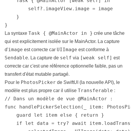
    Task { @MainActor [weak self] in

        self?.imageView.image = image

    }

}
Task { @MainActor in }
La syntaxe
crée une tâche
qui est explicitement isolée sur le MainActor. La capture
image
UIImage
d'
est correcte car
est conforme à
Sendable
self
[weak self]
. La capture de
via
est
correcte car c'est une référence optionnelle faible, pas un
transfert d'état mutable partagé.
PhotosPicker
Pour le
de SwiftUI (la nouvelle API), le
Transferable
modèle est plus propre car il utilise
:
// Dans un modèle de vue @MainActor :

func handlePickerSelection(_ item: PhotosPi
    guard let item else { return }

    if let data = try? await item.loadTrans