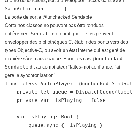
await
chaîne de fonctions, soit à envelopper l'accès dans
MainActor.run { ... }
.
La porte de sortie @unchecked Sendable
Certaines classes ne peuvent pas être rendues
Sendable
entièrement
en pratique – elles peuvent
envelopper des bibliothèques C, établir des ponts vers des
types Objective-C, ou avoir un état interne qui est géré de
@unchecked
manière sûre mais opaque. Pour ces cas,
Sendable
dit au compilateur “faites-moi confiance, j'ai
géré la synchronisation” :
final class AudioPlayer: @unchecked Sendable
    private let queue = DispatchQueue(label
    private var _isPlaying = false

    var isPlaying: Bool {

        queue.sync { _isPlaying }
