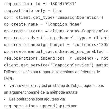
req.customer_id = '1305475941'

req.validate_only = True

op = client.get_type('CampaignOperation')

op.create.name = 'Campaign Name'

op.create.status = client.enums.CampaignSta
op.create.advertising_channel_type = client
op.create.campaign_budget = 'customers/1305
op.create.manual_cpc.enhanced_cpc_enabled = 
req.operations.append(op)  # .append(), not 
client.get_service('CampaignService').mutat
Différences clés par rapport aux versions antérieures de
l'API :
validate_only
est un champ de l'objet requête, pas
un argument nommé de la méthode mutate
Les opérations sont ajoutées via
req.operations.append(op)
, et non