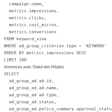
  campaign.name,

  metrics.impressions,

  metrics.clicks,

  metrics.cost_micros,

  metrics.conversions

FROM keyword_view

WHERE ad_group_criterion.type = 'KEYWORD'

ORDER BY metrics.impressions DESC

LIMIT 100
Annonces avec Statut des Règles
SELECT

  ad_group_ad.ad.id,

  ad_group_ad.ad.name,

  ad_group_ad.ad.type,

  ad_group_ad.status,

  ad_group_ad.policy_summary.approval_status