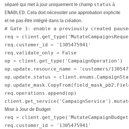
status
séparé qui met à jour uniquement le champ
à
ENABLED
. Cela doit nécessiter une approbation explicite
et ne pas être intégré dans la création.
# Gate 3: enable a previously created paused
req = client.get_type('MutateCampaignsReques
req.customer_id = '1305475941'

req.validate_only = False

op = client.get_type('CampaignOperation')

op.update.resource_name = 'customers/130547
op.update.status = client.enums.CampaignSta
op.update_mask.CopyFrom(field_mask_pb2.Fiel
req.operations.append(op)

client.get_service('CampaignService').mutat
Mise à Jour de Budget
req = client.get_type('MutateCampaignBudgets
req.customer_id = '1305475941'
