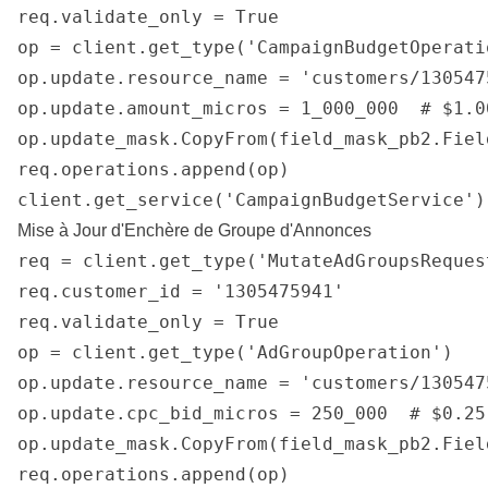
req.validate_only = True

op = client.get_type('CampaignBudgetOperatio
op.update.resource_name = 'customers/130547
op.update.amount_micros = 1_000_000  # $1.00
op.update_mask.CopyFrom(field_mask_pb2.Fiel
req.operations.append(op)

client.get_service('CampaignBudgetService')
Mise à Jour d'Enchère de Groupe d'Annonces
req = client.get_type('MutateAdGroupsRequest
req.customer_id = '1305475941'

req.validate_only = True

op = client.get_type('AdGroupOperation')

op.update.resource_name = 'customers/130547
op.update.cpc_bid_micros = 250_000  # $0.25

op.update_mask.CopyFrom(field_mask_pb2.Fiel
req.operations.append(op)
