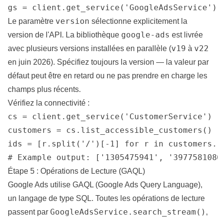
gs = client.get_service('GoogleAdsService')
version
Le paramètre
sélectionne explicitement la
google-ads
version de l'API. La bibliothèque
est livrée
v19
v22
avec plusieurs versions installées en parallèle (
à
en juin 2026). Spécifiez toujours la version — la valeur par
défaut peut être en retard ou ne pas prendre en charge les
champs plus récents.
Vérifiez la connectivité :
cs = client.get_service('CustomerService')

customers = cs.list_accessible_customers()

ids = [r.split('/')[-1] for r in customers.
# Example output: ['1305475941', '397758108
Étape 5 : Opérations de Lecture (GAQL)
Google Ads utilise GAQL (Google Ads Query Language),
un langage de type SQL. Toutes les opérations de lecture
GoogleAdsService.search_stream()
passent par
,