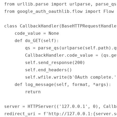
from urllib.parse import urlparse, parse_qs

from google_auth_oauthlib.flow import Flow

class CallbackHandler(BaseHTTPRequestHandler
    code_value = None

    def do_GET(self):

        qs = parse_qs(urlparse(self.path).qu
        CallbackHandler.code_value = (qs.ge
        self.send_response(200)

        self.end_headers()

        self.wfile.write(b'OAuth complete.')
    def log_message(self, format, *args):

        return

server = HTTPServer(('127.0.0.1', 0), Callba
redirect_uri = f'http://127.0.0.1:{server.s