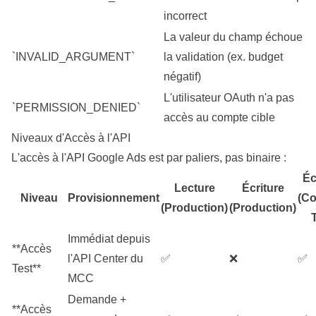
incorrect
La valeur du champ échoue
`INVALID_ARGUMENT`
la validation (ex. budget
négatif)
L'utilisateur OAuth n'a pas
`PERMISSION_DENIED`
accès au compte cible
Niveaux d'Accès à l'API
L'accès à l'API Google Ads est par paliers, pas binaire :
Éc
Lecture
Écriture
Niveau
Provisionnement
(C
(Production)
(Production)
T
Immédiat depuis
**Accès
l'API Center du
✅
❌
✅
Test**
MCC
Demande +
**Accès