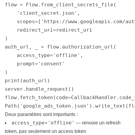
flow = Flow.from_client_secrets_file(

    'client_secret.json',

    scopes=['https://www.googleapis.com/aut
    redirect_uri=redirect_uri

)

auth_url, _ = flow.authorization_url(

    access_type='offline',

    prompt='consent'

)

print(auth_url)

server.handle_request()

flow.fetch_token(code=CallbackHandler.code_v
Path('google_ads_token.json').write_text(fl
Deux paramètres sont importants :
access_type='offline'
— renvoie un
refresh
token, pas seulement un access token