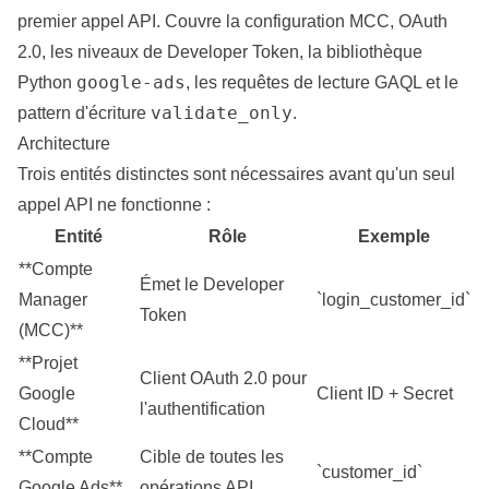
premier
appel API. Couvre la configuration MCC, OAuth
2.0, les niveaux de Developer Token, la bibliothèque
google-ads
Python
, les requêtes de lecture GAQL et le
validate_only
pattern d'écriture
.
Architecture
Trois entités distinctes sont nécessaires avant qu'un seul
appel API ne fonctionne :
Entité
Rôle
Exemple
**Compte
Émet le Developer
Manager
`login_customer_id`
Token
(MCC)**
**Projet
Client OAuth 2.0 pour
Google
Client ID + Secret
l'authentification
Cloud**
**Compte
Cible de toutes les
`customer_id`
Google Ads**
opérations API