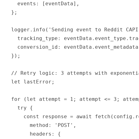
    events: [eventData],

  };

  logger.info('Sending event to Reddit CAPI'
    tracking_type: eventData.event_type.trac
    conversion_id: eventData.event_metadata
  });

  // Retry logic: 3 attempts with exponentia
  let lastError;

  for (let attempt = 1; attempt <= 3; attemp
    try {

      const response = await fetch(config.r
        method: 'POST',

        headers: {
