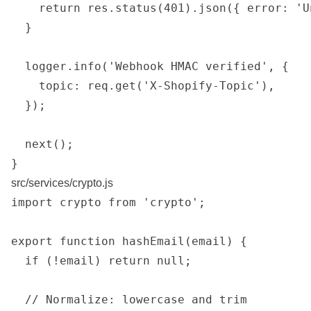
    return res.status(401).json({ error: 'U
  }

  logger.info('Webhook HMAC verified', {

    topic: req.get('X-Shopify-Topic'),

  });

  next();

src/services/crypto.js
import crypto from 'crypto';

export function hashEmail(email) {

  if (!email) return null;

  // Normalize: lowercase and trim
