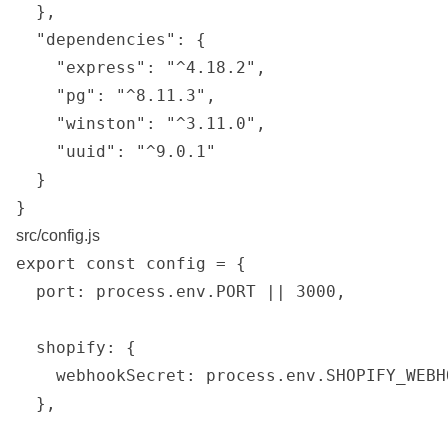
  },

  "dependencies": {

    "express": "^4.18.2",

    "pg": "^8.11.3",

    "winston": "^3.11.0",

    "uuid": "^9.0.1"

  }

src/config.js
export const config = {

  port: process.env.PORT || 3000,

  shopify: {

    webhookSecret: process.env.SHOPIFY_WEBHO
  },
