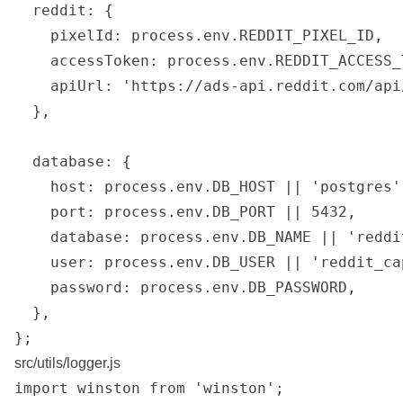
  reddit: {

    pixelId: process.env.REDDIT_PIXEL_ID,

    accessToken: process.env.REDDIT_ACCESS_T
    apiUrl: 'https://ads-api.reddit.com/api
  },

  database: {

    host: process.env.DB_HOST || 'postgres',
    port: process.env.DB_PORT || 5432,

    database: process.env.DB_NAME || 'reddit
    user: process.env.DB_USER || 'reddit_cap
    password: process.env.DB_PASSWORD,

  },

src/utils/logger.js
import winston from 'winston';
