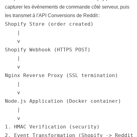
capturer les événements de commande côté serveur, puis
les transmet à l'API Conversions de Reddit :
Shopify Store (order created)

    |

    v

Shopify Webhook (HTTPS POST)

    |

    v

Nginx Reverse Proxy (SSL termination)

    |

    v

Node.js Application (Docker container)

    |

    v

1. HMAC Verification (security)

2. Event Transformation (Shopify -> Reddit f