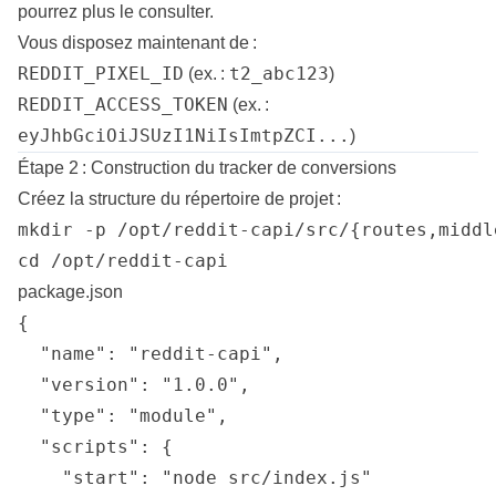
pourrez plus le consulter.
Vous disposez maintenant de :
REDDIT_PIXEL_ID
t2_abc123
(ex. :
)
REDDIT_ACCESS_TOKEN
(ex. :
eyJhbGciOiJSUzI1NiIsImtpZCI...
)
Étape 2 : Construction du tracker de conversions
Créez la structure du répertoire de projet :
mkdir -p /opt/reddit-capi/src/{routes,middl
package.json
{

  "name": "reddit-capi",

  "version": "1.0.0",

  "type": "module",

  "scripts": {

    "start": "node src/index.js"
