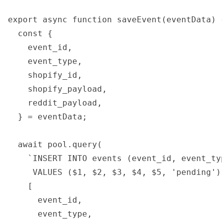
export async function saveEvent(eventData) {
  const {

    event_id,

    event_type,

    shopify_id,

    shopify_payload,

    reddit_payload,

  } = eventData;

  await pool.query(

    `INSERT INTO events (event_id, event_ty
     VALUES ($1, $2, $3, $4, $5, 'pending')`
    [

      event_id,

      event_type,
