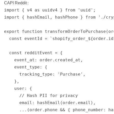
CAPI Reddit :
import { v4 as uuidv4 } from 'uuid';

import { hashEmail, hashPhone } from './cryp
export function transformOrderToPurchase(ord
  const eventId = `shopify_order_${order.id
  const redditEvent = {

    event_at: order.created_at,

    event_type: {

      tracking_type: 'Purchase',

    },

    user: {

      // Hash PII for privacy

      email: hashEmail(order.email),

      ...(order.phone && { phone_number: ha