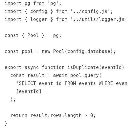
import pg from 'pg';

import { config } from '../config.js';

import { logger } from '../utils/logger.js';
const { Pool } = pg;

const pool = new Pool(config.database);

export async function isDuplicate(eventId) {
  const result = await pool.query(

    'SELECT event_id FROM events WHERE event
    [eventId]

  );

  return result.rows.length > 0;

}
