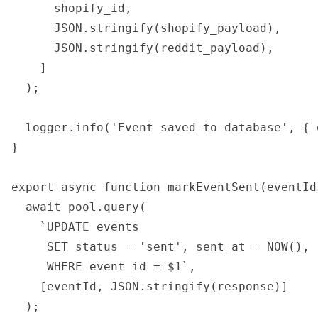
      shopify_id,

      JSON.stringify(shopify_payload),

      JSON.stringify(reddit_payload),

    ]

  );

  logger.info('Event saved to database', { 
}

export async function markEventSent(eventId
  await pool.query(

    `UPDATE events

     SET status = 'sent', sent_at = NOW(), 
     WHERE event_id = $1`,

    [eventId, JSON.stringify(response)]

  );
