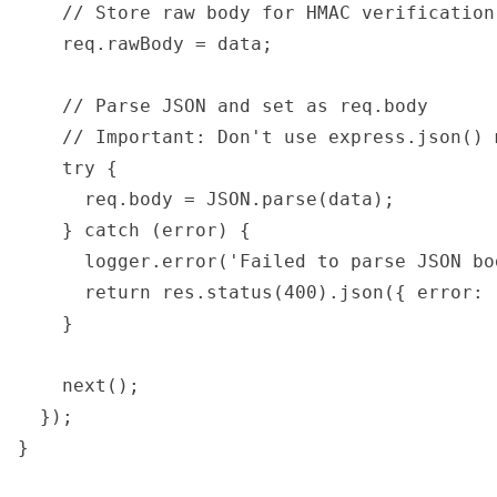
    // Store raw body for HMAC verification

    req.rawBody = data;

    // Parse JSON and set as req.body

    // Important: Don't use express.json() 
    try {

      req.body = JSON.parse(data);

    } catch (error) {

      logger.error('Failed to parse JSON bo
      return res.status(400).json({ error: 
    }

    next();

  });

}
