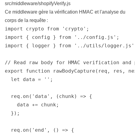
src/middleware/shopifyVerify.js
Ce middleware gère la vérification HMAC et l'analyse du
corps de la requête :
import crypto from 'crypto';

import { config } from '../config.js';

import { logger } from '../utils/logger.js';
// Read raw body for HMAC verification and p
export function rawBodyCapture(req, res, nex
  let data = '';

  req.on('data', (chunk) => {

    data += chunk;

  });

  req.on('end', () => {
