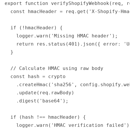
export function verifyShopifyWebhook(req, re
  const hmacHeader = req.get('X-Shopify-Hmac
  if (!hmacHeader) {

    logger.warn('Missing HMAC header');

    return res.status(401).json({ error: 'U
  }

  // Calculate HMAC using raw body

  const hash = crypto

    .createHmac('sha256', config.shopify.we
    .update(req.rawBody)

    .digest('base64');

  if (hash !== hmacHeader) {

    logger.warn('HMAC verification failed');