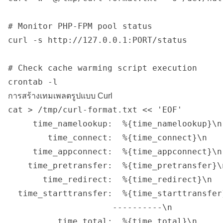
# Monitor PHP-FPM pool status

curl -s http://127.0.0.1:PORT/status

# Check cache warming script execution

การสร้างเทมเพลตรูปแบบ Curl
cat > /tmp/curl-format.txt << 'EOF'

     time_namelookup:  %{time_namelookup}\n

        time_connect:  %{time_connect}\n

     time_appconnect:  %{time_appconnect}\n

    time_pretransfer:  %{time_pretransfer}\n
       time_redirect:  %{time_redirect}\n

  time_starttransfer:  %{time_starttransfer}
                     ----------\n

          time_total:  %{time_total}\n
