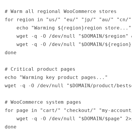
# Warm all regional WooCommerce stores

for region in "us/" "eu/" "jp/" "au/" "cn/";
    echo "Warming ${region}region store..."

    wget -q -O /dev/null "$DOMAIN/$region" 
    wget -q -O /dev/null "$DOMAIN/${region}
done

# Critical product pages

echo "Warming key product pages..."

wget -q -O /dev/null "$DOMAIN/product/bests
# WooCommerce system pages

for page in "cart/" "checkout/" "my-account/
    wget -q -O /dev/null "$DOMAIN/$page" 2>
done
