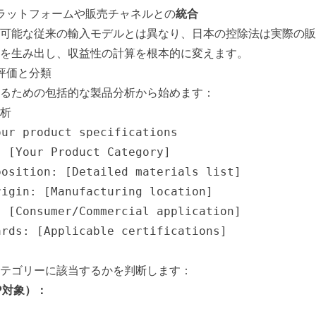
ラットフォームや販売チャネルとの
統合
可能な従来の輸入モデルとは異なり、日本の控除法は実際の販
を生み出し、収益性の計算を根本的に変えます。
評価と分類
るための包括的な製品分析から始めます：
析
ur product specifications

 [Your Product Category]

osition: [Detailed materials list]

igin: [Manufacturing location]

 [Consumer/Commercial application]

ards: [Applicable certifications]
テゴリーに該当するかを判断します：
P対象）：