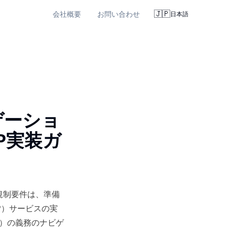
🇯🇵
会社概要
お問い合わせ
日本語
ゲーショ
P実装ガ
規制要件は、準備
P）サービスの実
T）の義務のナビゲ