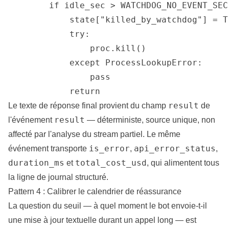
        if idle_sec > WATCHDOG_NO_EVENT_SEC:
            state["killed_by_watchdog"] = Tr
            try:

                proc.kill()

            except ProcessLookupError:

                pass

            return
result
Le texte de réponse final provient du champ
de
result
l'événement
— déterministe, source unique, non
affecté par l'analyse du stream partiel. Le même
is_error
api_error_status
événement transporte
,
,
duration_ms
total_cost_usd
et
, qui alimentent tous
la ligne de journal structuré.
Pattern 4 : Calibrer le calendrier de réassurance
La question du seuil — à quel moment le bot envoie-t-il
une mise à jour textuelle durant un appel long — est