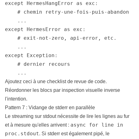
except HermesHangError as exc:

    # chemin retry-une-fois-puis-abandon

    ...

except HermesError as exc:

    # exit-not-zero, api-error, etc.

    ...

except Exception:

    # dernier recours

    ...
Ajoutez ceci à une checklist de revue de code.
Réordonner les blocs par inspection visuelle inverse
l'intention.
Pattern 7 : Vidange de stderr en parallèle
Le streaming sur stdout nécessite de lire les lignes au fur
async for line in
et à mesure qu'elles arrivent :
proc.stdout
. Si stderr est également pipé, le