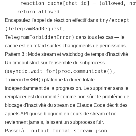
    _reaction_cache[chat_id] = (allowed, no
    return allowed
try/except
Encapsulez l'appel de réaction effectif dans
(TelegramBadRequest,
TelegramForbiddenError)
dans tous les cas — le
cache est en retard sur les changements de permissions.
Pattern 3 : Mode stream et watchdog de temps d'inactivité
Un timeout strict sur l'ensemble du subprocess
asyncio.wait_for(proc.communicate(),
(
timeout=300)
) plafonne la durée totale
indépendamment de la progression. Le supprimer sans le
remplacer est documenté comme non sûr : le
problème de
blocage d'inactivité du stream de Claude Code
décrit des
appels API qui se bloquent en cours de stream et ne
reviennent jamais, laissant un subprocess fuir.
--output-format stream-json --
Passer à